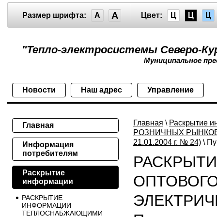
A
Размер шрифта:
A
Цвет:
Ц
Ц
Ц
"Тепло-электросистемы Северо-Кур
Муниципальное пр
Новости
Наш адрес
Управление
Главная
\
Раскрытие и
Главная
РОЗНИЧНЫХ РЫНКОВ Э
21.01.2004 г. № 24)
\ Пу
Информация
потребителям
РАСКРЫТИ
Раскрытие
ОПТОВОГО
информации
ЭЛЕКТРИЧЕ
РАСКРЫТИЕ
ИНФОРМАЦИИ
ТЕПЛОСНАБЖАЮЩИМИ